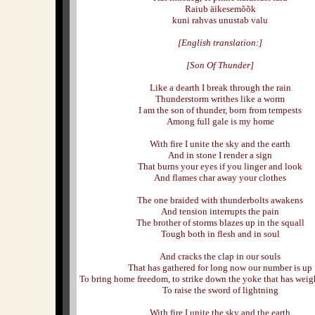
Raiub äikesemõõk
kuni rahvas unustab valu
[English translation:]
[Son Of Thunder]
Like a dearth I break through the rain
Thunderstorm writhes like a worm
I am the son of thunder, born from tempests
Among full gale is my home
With fire I unite the sky and the earth
And in stone I render a sign
That burns your eyes if you linger and look
And flames char away your clothes
The one braided with thunderbolts awakens
And tension interrupts the pain
The brother of storms blazes up in the squall
Tough both in flesh and in soul
And cracks the clap in our souls
That has gathered for long now our number is up
To bring home freedom, to strike down the yoke that has wei
To raise the sword of lightning
With fire I unite the sky and the earth