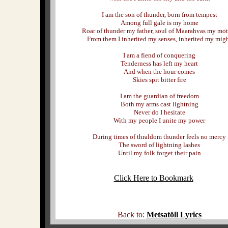
I am the son of thunder, born from tempest
Among full gale is my home
Roar of thunder my father, soul of Maarahvas my mo
From them I inherited my senses, inherited my mig
I am a fiend of conquering
Tenderness has left my heart
And when the hour comes
Skies spit bitter fire
I am the guardian of freedom
Both my arms cast lightning
Never do I hesitate
With my people I unite my power
During times of thraldom thunder feels no mercy
The sword of lightning lashes
Until my folk forget their pain
Click Here to Bookmark
Back to:
Metsatöll Lyrics