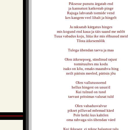
Piksesse punutu ärgatab end
ja kannatust katkestab pinge
Rajuga lahvatab tormide vend
kes kangem veel lihalt ja hingelt
Ja raksatab kärgatus hinges
mis kogund end kaua ja täis saand me mõõt
Tuua vabadus koju, lüüa ike mis rõhunud meid
Tõsta äikesemõõk
Tulega ühendan taeva ja maa
Olen äikesepoeg, sündinud rajust
tormituultes mu kodu
isaks on kõu, emaks maarahva hing
neilt pärisin meeled, pärisin jõu
Olen vallutussoend
hellus hingest on unun'd
Kui tulnud on tund
taevast pritsimas valusat tuld
Olen vabadusvalvur
pikset pilluvad mõemad käed
Pole hetki kus kahtlen
oma rahvaga siis ühendan väed
Kui ikkeaeg, ei pikne halastust talu