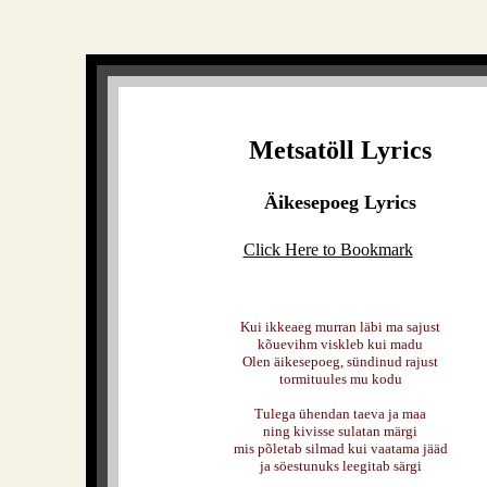
Metsatöll Lyrics
Äikesepoeg Lyrics
Click Here to Bookmark
Kui ikkeaeg murran läbi ma sajust
kõuevihm viskleb kui madu
Olen äikesepoeg, sündinud rajust
tormituules mu kodu
Tulega ühendan taeva ja maa
ning kivisse sulatan märgi
mis põletab silmad kui vaatama jääd
ja söestunuks leegitab särgi